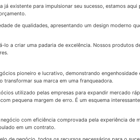
ma já existente para impulsionar seu sucesso, estamos aq
 orçamento.
ade de qualidades, apresentando um design moderno que 
o a criar uma padaria de excelência. Nossos produtos de
res.
ócios pioneiro e lucrativo, demonstrando engenhosidade e 
o transformar sua marca em uma franqueadora.
gócios utilizado pelas empresas para expandir mercado r
o com pequena margem de erro. É um esquema interessante 
 negócio com eficiência comprovada pela experiência de
ipulado em um contrato.
elo de negócio, todos os recursos necessários para o suce