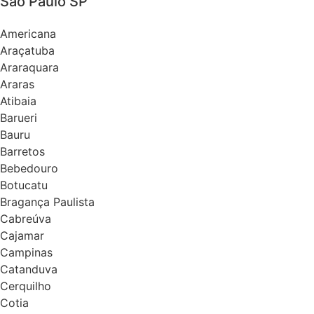
São Paulo SP
Americana
Araçatuba
Araraquara
Araras
Atibaia
Barueri
Bauru
Barretos
Bebedouro
Botucatu
Bragança Paulista
Cabreúva
Cajamar
Campinas
Catanduva
Cerquilho
Cotia