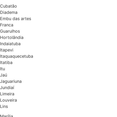
Cubatão
Diadema
Embu das artes
Franca
Guarulhos
Hortolândia
Indaiatuba
Itapevi
Itaquaquecetuba
Itatiba
Itu
Jaú
Jaguariuna
Jundiaí
Limeira
Louveira
Lins
Marília