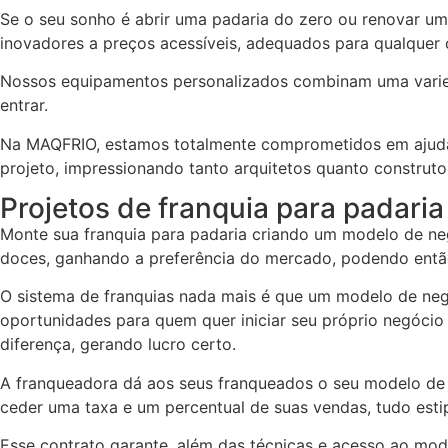
Se o seu sonho é abrir uma padaria do zero ou renovar u
inovadores a preços acessíveis, adequados para qualquer
Nossos equipamentos personalizados combinam uma varied
entrar.
Na MAQFRIO, estamos totalmente comprometidos em ajudá-l
projeto, impressionando tanto arquitetos quanto construto
Projetos de franquia para padaria
Monte sua franquia para padaria criando um modelo de neg
doces, ganhando a preferência do mercado, podendo entã
O sistema de franquias nada mais é que um modelo de ne
oportunidades para quem quer iniciar seu próprio negóci
diferença, gerando lucro certo.
A franqueadora dá aos seus franqueados o seu modelo de
ceder uma taxa e um percentual de suas vendas, tudo est
Esse contrato garante, além das técnicas e acesso ao mod