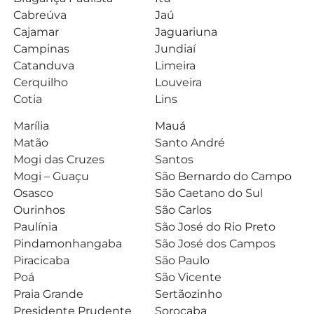
Cabreúva
Jaú
Cajamar
Jaguariuna
Campinas
Jundiaí
Catanduva
Limeira
Cerquilho
Louveira
Cotia
Lins
Marília
Mauá
Matão
Santo André
Mogi das Cruzes
Santos
Mogi – Guaçu
São Bernardo do Campo
Osasco
São Caetano do Sul
Ourinhos
São Carlos
Paulínia
São José do Rio Preto
Pindamonhangaba
São José dos Campos
Piracicaba
São Paulo
Poá
São Vicente
Praia Grande
Sertãozinho
Presidente Prudente
Sorocaba