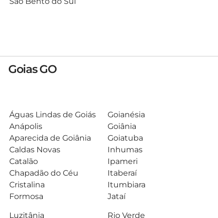
São Bento do Sul
Goias GO
Águas Lindas de Goiás
Goianésia
Anápolis
Goiânia
Aparecida de Goiânia
Goiatuba
Caldas Novas
Inhumas
Catalão
Ipameri
Chapadão do Céu
Itaberaí
Cristalina
Itumbiara
Formosa
Jataí
Luzitânia
Rio Verde