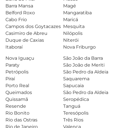
Barra Mansa
Magé
Belford Roxo
Mangaratiba
Cabo Frio
Maricá
Campos dos Goytacazes
Mesquita
Casimiro de Abreu
Nilópolis
Duque de Caxias
Niterói
Itaboraí
Nova Friburgo
Nova Iguaçu
São João da Barra
Paraty
São João de Meriti
Petrópolis
São Pedro da Aldeia
Piraí
Saquarema
Porto Real
Sapucaia
Queimados
São Pedro da Aldeia
Quissamã
Seropédica
Resende
Tanguá
Rio Bonito
Teresópolis
Rio das Ostras
Três Rios
Rio de Janeiro
Valença