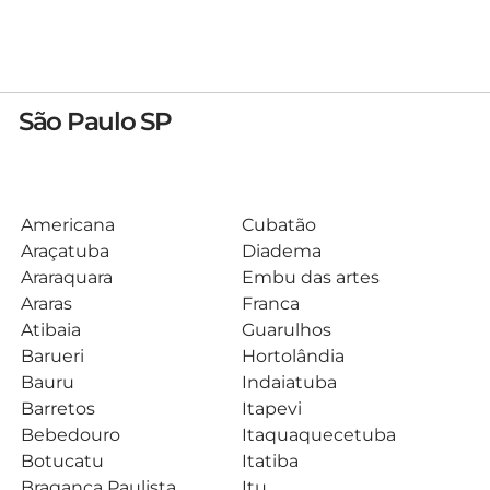
São Paulo SP
Americana
Cubatão
Araçatuba
Diadema
Araraquara
Embu das artes
Araras
Franca
Atibaia
Guarulhos
Barueri
Hortolândia
Bauru
Indaiatuba
Barretos
Itapevi
Bebedouro
Itaquaquecetuba
Botucatu
Itatiba
Bragança Paulista
Itu