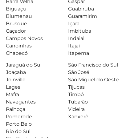
Barra Velha
Gaspar
Biguaçu
Guabiruba
Blumenau
Guaramirim
Brusque
Içara
Caçador
Imbituba
Campos Novos
Indaial
Canoinhas
Itajaí
Chapecó
Itapema
Jaraguá do Sul
São Francisco do Sul
Joaçaba
São José
Joinville
São Miguel do Oeste
Lages
Tijucas
Mafra
Timbó
Navegantes
Tubarão
Palhoça
Videira
Pomerode
Xanxerê
Porto Belo
Rio do Sul