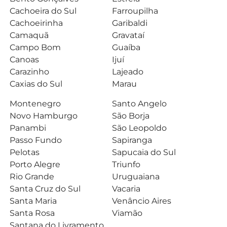
Cachoeira do Sul
Farroupilha
Cachoeirinha
Garibaldi
Camaquã
Gravataí
Campo Bom
Guaíba
Canoas
Ijuí
Carazinho
Lajeado
Caxias do Sul
Marau
Montenegro
Santo Angelo
Novo Hamburgo
São Borja
Panambi
São Leopoldo
Passo Fundo
Sapiranga
Pelotas
Sapucaia do Sul
Porto Alegre
Triunfo
Rio Grande
Uruguaiana
Santa Cruz do Sul
Vacaria
Santa Maria
Venâncio Aires
Santa Rosa
Viamão
Santana do Livramento