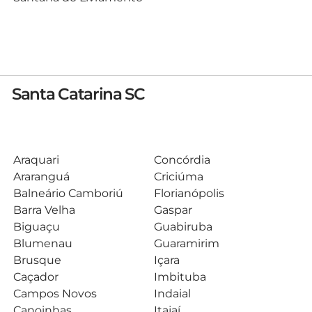
Santa Catarina SC
Araquari
Concórdia
Araranguá
Criciúma
Balneário Camboriú
Florianópolis
Barra Velha
Gaspar
Biguaçu
Guabiruba
Blumenau
Guaramirim
Brusque
Içara
Caçador
Imbituba
Campos Novos
Indaial
Canoinhas
Itajaí