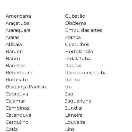
Americana
Cubatão
Araçatuba
Diadema
Araraquara
Embu das artes
Araras
Franca
Atibaia
Guarulhos
Barueri
Hortolândia
Bauru
Indaiatuba
Barretos
Itapevi
Bebedouro
Itaquaquecetuba
Botucatu
Itatiba
Bragança Paulista
Itu
Cabreúva
Jaú
Cajamar
Jaguariuna
Campinas
Jundiaí
Catanduva
Limeira
Cerquilho
Louveira
Cotia
Lins