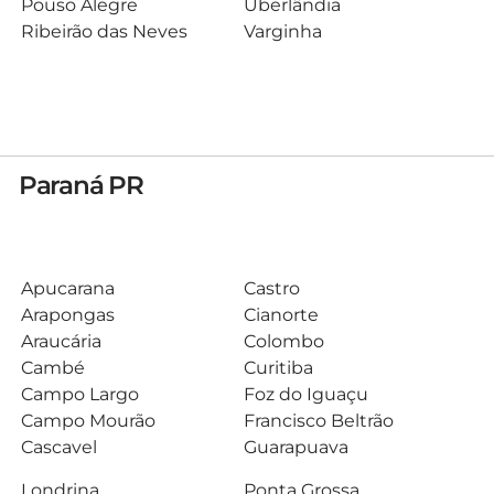
Pouso Alegre
Uberlândia
Ribeirão das Neves
Varginha
Paraná PR
Apucarana
Castro
Arapongas
Cianorte
Araucária
Colombo
Cambé
Curitiba
Campo Largo
Foz do Iguaçu
Campo Mourão
Francisco Beltrão
Cascavel
Guarapuava
Londrina
Ponta Grossa