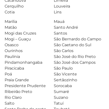
Catanduva
Limeira
Cerquilho
Louveira
Cotia
Lins
Marília
Mauá
Matão
Santo André
Mogi das Cruzes
Santos
Mogi – Guaçu
São Bernardo do Campo
Osasco
São Caetano do Sul
Ourinhos
São Carlos
Paulínia
São José do Rio Preto
Pindamonhangaba
São José dos Campos
Piracicaba
São Paulo
Poá
São Vicente
Praia Grande
Sertãozinho
Presidente Prudente
Sorocaba
Ribeirão Preto
Sumaré
Rio Claro
Suzano
Salto
Tatuí