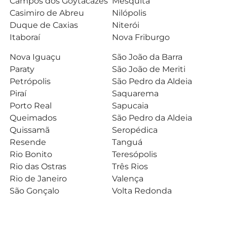
Campos dos Goytacazes
Mesquita
Casimiro de Abreu
Nilópolis
Duque de Caxias
Niterói
Itaboraí
Nova Friburgo
Nova Iguaçu
São João da Barra
Paraty
São João de Meriti
Petrópolis
São Pedro da Aldeia
Piraí
Saquarema
Porto Real
Sapucaia
Queimados
São Pedro da Aldeia
Quissamã
Seropédica
Resende
Tanguá
Rio Bonito
Teresópolis
Rio das Ostras
Três Rios
Rio de Janeiro
Valença
São Gonçalo
Volta Redonda