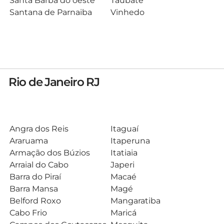
Santa Barba do oeste
Taubaté
Santana de Parnaiba
Vinhedo
Rio de Janeiro RJ
Angra dos Reis
Itaguaí
Araruama
Itaperuna
Armação dos Búzios
Itatiaia
Arraial do Cabo
Japeri
Barra do Piraí
Macaé
Barra Mansa
Magé
Belford Roxo
Mangaratiba
Cabo Frio
Maricá