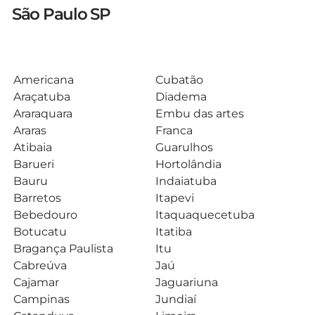
São Paulo SP
Americana
Cubatão
Araçatuba
Diadema
Araraquara
Embu das artes
Araras
Franca
Atibaia
Guarulhos
Barueri
Hortolândia
Bauru
Indaiatuba
Barretos
Itapevi
Bebedouro
Itaquaquecetuba
Botucatu
Itatiba
Bragança Paulista
Itu
Cabreúva
Jaú
Cajamar
Jaguariuna
Campinas
Jundiaí