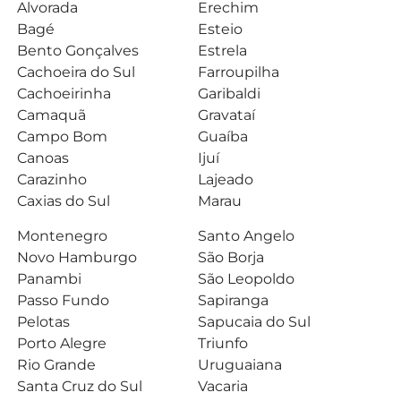
Alvorada
Erechim
Bagé
Esteio
Bento Gonçalves
Estrela
Cachoeira do Sul
Farroupilha
Cachoeirinha
Garibaldi
Camaquã
Gravataí
Campo Bom
Guaíba
Canoas
Ijuí
Carazinho
Lajeado
Caxias do Sul
Marau
Montenegro
Santo Angelo
Novo Hamburgo
São Borja
Panambi
São Leopoldo
Passo Fundo
Sapiranga
Pelotas
Sapucaia do Sul
Porto Alegre
Triunfo
Rio Grande
Uruguaiana
Santa Cruz do Sul
Vacaria