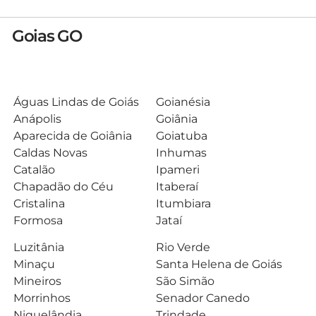
Goias GO
Águas Lindas de Goiás
Goianésia
Anápolis
Goiânia
Aparecida de Goiânia
Goiatuba
Caldas Novas
Inhumas
Catalão
Ipameri
Chapadão do Céu
Itaberaí
Cristalina
Itumbiara
Formosa
Jataí
Luzitânia
Rio Verde
Minaçu
Santa Helena de Goiás
Mineiros
São Simão
Morrinhos
Senador Canedo
Niquelândia
Trindade